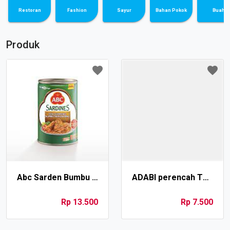
Restoran
Fashion
Sayur
Bahan Pokok
Buah
Produk
Abc Sarden Bumbu Serundeng 155 gr
ADABI perencah TOMYAM (bumbu untuk tomyum)
Rp 13.500
Rp 7.500