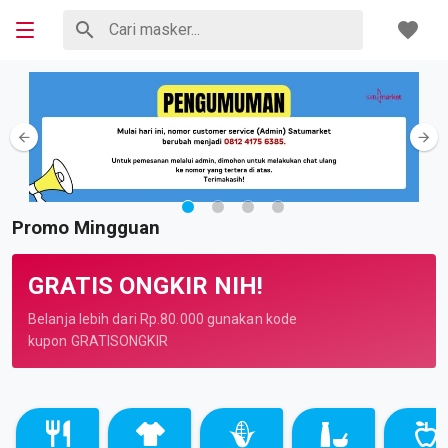
Promo Mingguan
GRATIS ONGKIR NIH!
Belanja lebih dari
Rp.80.000
gunakan kode
kupon GRATISONGKIR