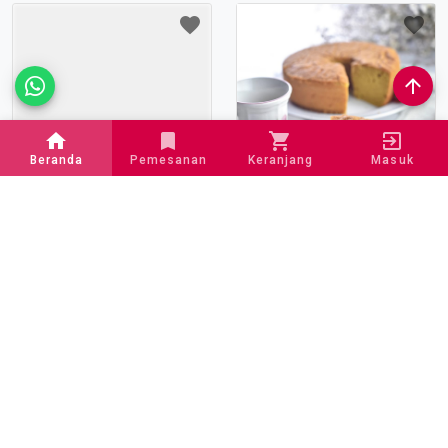
Beranda
Pemesanan
Keranjang
Masuk
Cheesy Oreo Cookies / pcs
chiffon ketan
Craveology_id
Rp 50.000
Rp 17.000